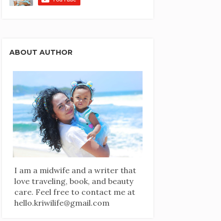
ABOUT AUTHOR
I am a midwife and a writer that
love traveling, book, and beauty
care. Feel free to contact me at
hello.kriwilife@gmail.com