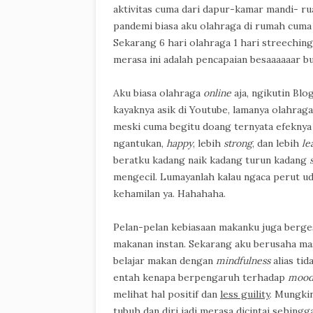
aktivitas cuma dari dapur-kamar mandi- ru
pandemi biasa aku olahraga di rumah cuma 2
Sekarang 6 hari olahraga 1 hari streechin
merasa ini adalah pencapaian besaaaaaar b
Aku biasa olahraga
online
aja, ngikutin Blo
kayaknya asik di Youtube, lamanya olahraga
meski cuma begitu doang ternyata efeknya c
ngantukan,
happy
, lebih
strong
, dan lebih
le
beratku kadang naik kadang turun kadang
mengecil. Lumayanlah kalau ngaca perut uda
kehamilan ya. Hahahaha.
Pelan-pelan kebiasaan makanku juga berge
makanan instan. Sekarang aku berusaha mas
belajar makan dengan
mindfulness
alias tid
entah kenapa berpengaruh terhadap
moo
melihat hal positif dan
less guility
. Mungki
tubuh dan diri jadi merasa dicintai sehing