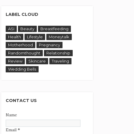
LABEL CLOUD
ASI
Beauty
Breastfeeding
Health
Lifestyle
Moneytalk
Motherhood
Pregnancy
Randomthought
Relationship
Review
Skincare
Traveling
Wedding Bells
CONTACT US
Name
Email
*