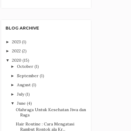
BLOG ARCHIVE
2023
(1)
►
2022
(2)
►
2020
(15)
▼
October
(1)
►
September
(1)
►
August
(1)
►
July
(1)
►
June
(4)
▼
Olahraga Untuk Kesehatan Jiwa dan
Raga
Hair Routine : Cara Mengatasi
Rambut Rontok ala Kr...