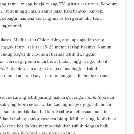
ang tamu- ruang kerja-ruang TV- gitu ajaaa terus. Sebelum
-3x seminggu aja, sisanya jalan kaki banyak-banyak.
g, sebagai manusia kentang malas bergerak aku tentu
uangeeeeet.
gilates, Madfit atau Chloe thing atau apa aja deh yang
 nggak tentu, sekitar 15-25 menit setiap harinya. Namun
ukup bagus di tubuhku : berasa lebih fit, nggak
an
. Dari segi penurunan berat badan.. nggak ngaruh sih,
stuck
, disekitaran angka itu aja cuma lingkar tubuh
h mulai ada garisnya, tapi bukan garis linea nigra tanda
ser, sekarang lebih jarang makan gorengan,
junk food
dan
ak yang lebih sehat walau kadang mager juga sih, mulai
ak sambil melakukan hal lain. Ajaibnya kebiasaan baru ini
d
dan kebahagiaanku, rasanya hidup lebih enteng, lebih bisa
n karena ketika kita memperlakukan tubuh dengan baik,
ga akhirnya
feedback
juga positif kali ya.