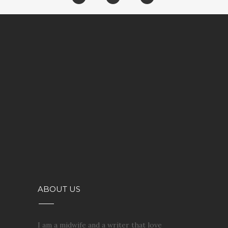
ABOUT US
I am a midwife and a writer that love