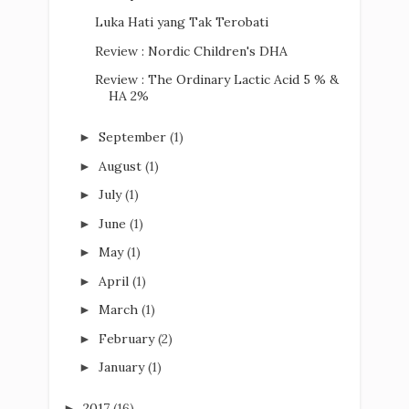
Luka Hati yang Tak Terobati
Review : Nordic Children's DHA
Review : The Ordinary Lactic Acid 5 % &
HA 2%
September
(1)
►
August
(1)
►
July
(1)
►
June
(1)
►
May
(1)
►
April
(1)
►
March
(1)
►
February
(2)
►
January
(1)
►
2017
(16)
►