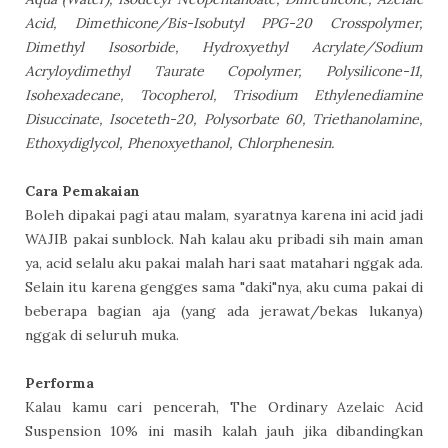
Acid, Dimethicone/Bis-Isobutyl PPG-20 Crosspolymer,
Dimethyl Isosorbide, Hydroxyethyl Acrylate/Sodium
Acryloydimethyl Taurate Copolymer, Polysilicone-11,
Isohexadecane, Tocopherol, Trisodium Ethylenediamine
Disuccinate, Isoceteth-20, Polysorbate 60, Triethanolamine,
Ethoxydiglycol, Phenoxyethanol, Chlorphenesin.
Cara Pemakaian
Boleh dipakai pagi atau malam, syaratnya karena ini acid jadi
WAJIB pakai sunblock. Nah kalau aku pribadi sih main aman
ya, acid selalu aku pakai malah hari saat matahari nggak ada.
Selain itu karena gengges sama "daki"nya, aku cuma pakai di
beberapa bagian aja (yang ada jerawat/bekas lukanya)
nggak di seluruh muka.
Performa
Kalau kamu cari pencerah, The Ordinary Azelaic Acid
Suspension 10% ini masih kalah jauh jika dibandingkan