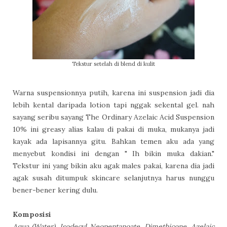
Tekstur setelah di blend di kulit
Warna suspensionnya putih, karena ini suspension jadi dia
lebih kental daripada lotion tapi nggak sekental gel. nah
sayang seribu sayang The Ordinary Azelaic Acid Suspension
10% ini greasy alias kalau di pakai di muka, mukanya jadi
kayak ada lapisannya gitu. Bahkan temen aku ada yang
menyebut kondisi ini dengan " Ih bikin muka dakian."
Tekstur ini yang bikin aku agak males pakai, karena dia jadi
agak susah ditumpuk skincare selanjutnya harus nunggu
bener-bener kering dulu.
Komposisi
Aqua (Water), Isodecyl Neopentanoate, Dimethicone, Azelaic