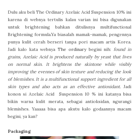
Dulu aku beli The Ordinary Azelaic Acid Suspension 10% ini
karena di webnya tertulis kalau varian ini bisa digunakan
untuk brightening bahkan ditulisnya multifunctional
Brightening formula.Ya biasalah mamak-mamak, pengennya
punya kulit cerah berseri tanpa pori macam artis Korea.
Jadi kalo kata webnya
The ordinary
begini nih:
found in
grains, Azelaic Acid is produced naturally by yeast that lives
on normal skin. It brightens the skintone while visibly
improving the evennes of skin texture and reducing the look
of blemishes. It is a multifunctional support ingredient for all
skin types and also acts as an effective antioxidant.
Jadi
konon si Azelaic Acid Suspension 10 % ini katanya bisa
bikin warna kulit merata, sebagai antioksidan, ngurangi
blemishes. Yaaaaa bisa apa akutu kalo godaannya macam
begini, ya kan?
Packaging