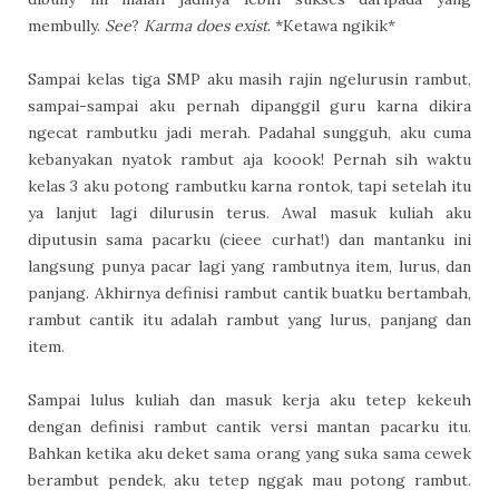
membully.
See
?
Karma does exist
. *Ketawa ngikik*
Sampai kelas tiga SMP aku masih rajin ngelurusin rambut,
sampai-sampai aku pernah dipanggil guru karna dikira
ngecat rambutku jadi merah. Padahal sungguh, aku cuma
kebanyakan nyatok rambut aja koook! Pernah sih waktu
kelas 3 aku potong rambutku karna rontok, tapi setelah itu
ya lanjut lagi dilurusin terus. Awal masuk kuliah aku
diputusin sama pacarku (cieee curhat!) dan mantanku ini
langsung punya pacar lagi yang rambutnya item, lurus, dan
panjang. Akhirnya definisi rambut cantik buatku bertambah,
rambut cantik itu adalah rambut yang lurus, panjang dan
item.
Sampai lulus kuliah dan masuk kerja aku tetep kekeuh
dengan definisi rambut cantik versi mantan pacarku itu.
Bahkan ketika aku deket sama orang yang suka sama cewek
berambut pendek, aku tetep nggak mau potong rambut.