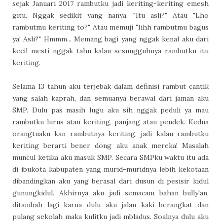
sejak Januari 2017 rambutku jadi keriting-keriting emesh
gitu. Nggak sedikit yang nanya, "Itu asli?" Atau "Lho
rambutmu keriting to?" Atau memuji "Iihh rambutmu bagus
ya! Asli?" Hmmm... Memang bagi yang nggak kenal aku dari
kecil mesti nggak tahu kalau sesungguhnya rambutku itu
keriting.
Selama 13 tahun aku terjebak dalam definisi rambut cantik
yang salah kaprah, dan semuanya berawal dari jaman aku
SMP. Dulu pas masih lugu aku sih nggak peduli ya mau
rambutku lurus atau keriting, panjang atau pendek. Kedua
orangtuaku kan rambutnya keriting, jadi kalau rambutku
keriting berarti bener dong aku anak mereka! Masalah
muncul ketika aku masuk SMP. Secara SMPku waktu itu ada
di ibukota kabupaten yang murid-muridnya lebih kekotaan
dibandingkan aku yang berasal dari dusun di pesisir kidul
gunungkidul. Akhirnya aku jadi semacam bahan bully'an,
ditambah lagi karna dulu aku jalan kaki berangkat dan
pulang sekolah maka kulitku jadi mbladus. Soalnya dulu aku