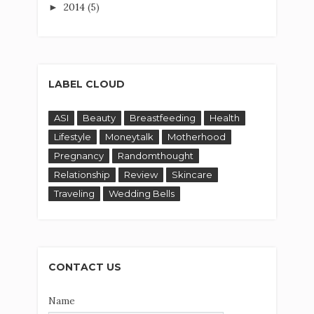
2014
(5)
►
LABEL CLOUD
ASI
Beauty
Breastfeeding
Health
Lifestyle
Moneytalk
Motherhood
Pregnancy
Randomthought
Relationship
Review
Skincare
Traveling
Wedding Bells
CONTACT US
Name