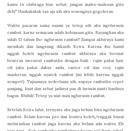
kamu tu olahraga biar sehat, jangan males-malesan gitu
deh!" Huakakakak tau aja sih aku senengnya gegoleran.
Waktu pacaran sama suami ya tetep sih aku ngelurusin
rambut, karna semacam udah kebiasaan gitu. Bayangkan aku
udah 13 tahun lho nglurusin rambut!! Sampai akhirnya kami
menikah dan langsung dikasih Keira. Karena ibu hamil
nggak boleh ngelurusin rambut akhirnya aku berniat
beneran merawat rambutku dengan baik : rajin pakai hair
oil (aku pakai dabur amla, castor oil dan vco), rajin
maskeran, nggak nyatok rambut (ini lebih karena nggak
sempet!). Tujuannya sederhana sih, supaya ranbutku cepet
panjang, kuat dan sehat jadinya pas di lurusin nanti hasilnya
bagus. Bhihik! Tetep ya niat mau nglurusin rambut.
Setelah Keira lahir, ternyata aku juga belum bisa ngelurusin
rambut. Selain karena pro dan kontra boleh/enggak busui
meluruskan rambut juga karena aku belum ada waktu. Eh
tapi tapi... Kok rambutku tumbuhnya bagus ya? Item, tebel,