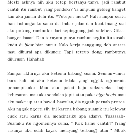
Meski aslinya nih aku tetep bertanya-tanya, jadi rambut
cantik itu rambut yang pendek?? Ya ampuun gebleg banget
kan aku jaman dulu itu. *Tutupin muka* Nah sampai suatu
hari hubunganku sama dia bubar jalan dan buat buang sial
aku potong rambutku dari sepinggang jadi seleher. Gilaaa
banget kaaan! Dan ternyata punya rambut segitu itu susah,
kudu di
blow
biar nurut. Kalo kerja nanggung deh antara
mau diburai apa dikuncir. Tapi teteup dong rambutnya
dilurusin. Hahahah
Sampai akhirnya aku ketemu babang suami. Seumur-umur
baru kali ini aku ketemu lelaki yang nggak ngomenin
penampilanku. Mau aku pakai baju seksi-seksi, baju
kebesaran, mau aku sendalan jepit atau pake
high heels
, mau
aku make up atau hawul-hawulan, dia nggak pernah protes.
Aku nggak ngerti sih, ini karena babang suamik itu kelewat
cuek atau karna dia mencintaiku apa adanya. Tsaaaaah~
Suamiku itu ngomennya cuma, " Kok kamu cantik?" (Yang
rasanya aku udah kayak melayang terbang) atau " Mbok