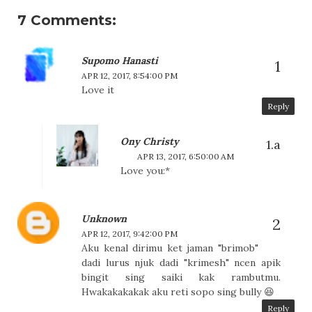
7 Comments:
Supomo Hanasti
APR 12, 2017, 8:54:00 PM
Love it
Reply
Ony Christy
APR 13, 2017, 6:50:00 AM
Love you:*
Unknown
APR 12, 2017, 9:42:00 PM
Aku kenal dirimu ket jaman "brimob"
dadi lurus njuk dadi "krimesh" ncen apik
bingit sing saiki kak rambutmu.
Hwakakakakak aku reti sopo sing bully 😆
Reply