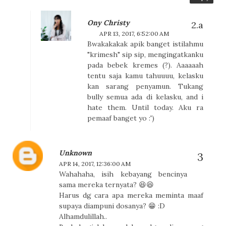
Ony Christy
APR 13, 2017, 6:52:00 AM
Bwakakakak apik banget istilahmu
"krimesh" sip sip, mengingatkanku
pada bebek kremes (?). Aaaaaah
tentu saja kamu tahuuuu, kelasku
kan sarang penyamun. Tukang
bully semua ada di kelasku, and i
hate them. Until today. Aku ra
pemaaf banget yo :')
Unknown
APR 14, 2017, 12:36:00 AM
Wahahaha, isih kebayang bencinya
sama mereka ternyata? 😆😆
Harus dg cara apa mereka meminta maaf
supaya diampuni dosanya? 😁 :D
Alhamdulillah..