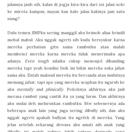
jalannya jauh sih, kalau di jogja kira-kira dari xxi jalan solo
ke mirota kampus, mayan kan kalo jalan kakinya jam satu
siang?
Dulu temen SMPku sering manggil aku brimob alias brindil
mobal mabul. Aku nggak ngerti sih kudu bersyukur karna
mereka perhatian gitu sama rambutku atau malah
membenci mereka karna mereka tidak menerimaku apa
adanya.
Even tough
nilaiku cukup menonjol dibanding
mereka tapi yeah kondisi fisik ini bikin mereka suka jahat
sama aku. Entah maksud mereka itu bercanda atau mulutnya
memang jahat, tapi apa yang mereka ucapkan itu ngaruh ke
aku
mentally
and
phisically
. Pokoknya akhirnya aku jadi
merasa rambut yang cantik itu ya yang lurus. Dan akhirnya
aku mulai deh meluruskan rambutku. Btw sebenernya ada
beberapa anak lain yang juga sering dibully sih, dan aku
nggak ngerti apakah bullyan itu ngefek di mereka. Yang
jelas setelah sekarang dewasa aku amati nih anak yang
dibully ini malah jadinya lebih sukses daripada yang