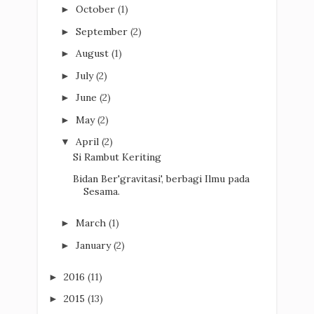
October
(1)
►
September
(2)
►
August
(1)
►
July
(2)
►
June
(2)
►
May
(2)
►
April
(2)
▼
Si Rambut Keriting
Bidan Ber'gravitasi', berbagi Ilmu pada
Sesama.
March
(1)
►
January
(2)
►
2016
(11)
►
2015
(13)
►