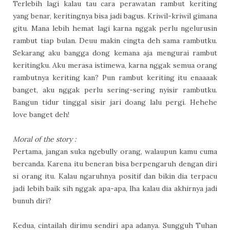
Terlebih lagi kalau tau cara perawatan rambut keriting
yang benar, keritingnya bisa jadi bagus. Kriwil-kriwil gimana
gitu. Mana lebih hemat lagi karna nggak perlu ngelurusin
rambut tiap bulan. Deuu makin cingta deh sama rambutku.
Sekarang aku bangga dong kemana aja mengurai rambut
keritingku. Aku merasa istimewa, karna nggak semua orang
rambutnya keriting kan? Pun rambut keriting itu enaaaak
banget, aku nggak perlu sering-sering nyisir rambutku.
Bangun tidur tinggal sisir jari doang lalu pergi. Hehehe
love banget deh!
Moral of the story :
Pertama, jangan suka ngebully orang, walaupun kamu cuma
bercanda. Karena itu beneran bisa berpengaruh dengan diri
si orang itu. Kalau ngaruhnya positif dan bikin dia terpacu
jadi lebih baik sih nggak apa-apa, lha kalau dia akhirnya jadi
bunuh diri?
Kedua, cintailah dirimu sendiri apa adanya. Sungguh Tuhan