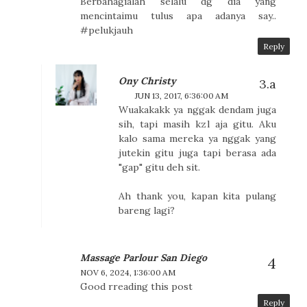
Berbahagialah selalu dg dia yang
mencintaimu tulus apa adanya say..
#pelukjauh
Reply
Ony Christy
JUN 13, 2017, 6:36:00 AM
Wuakakakk ya nggak dendam juga
sih, tapi masih kzl aja gitu. Aku
kalo sama mereka ya nggak yang
jutekin gitu juga tapi berasa ada
"gap" gitu deh sit.
Ah thank you, kapan kita pulang
bareng lagi?
Massage Parlour San Diego
NOV 6, 2024, 1:36:00 AM
Good rreading this post
Reply