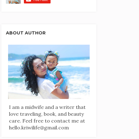
ABOUT AUTHOR
I am a midwife and a writer that
love traveling, book, and beauty
care. Feel free to contact me at
hello.kriwilife@gmail.com