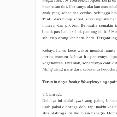
Preparation for conception. Again
, kerja d
kesehatan diri. Ceritanya aku kan mau nik
anak yang sehat dan cerdas, sehingga bib
Tentu dari hidup sehat, sekarang aku ba
mineral dan protein. Berusaha semakin 
besok pas hamil rebek pantang ini itu? Men
sih.. tiap orang kan beda-beda. Tergantun
Kebaya harus kece waktu menikah nanti. 
perias manten, kebaya itu pantesnya dip
kegendutan. Entahlah, seharusnya cantik it
fitting
ulang gara-gara kebayanya kedodora
Terus intinya
healty lifestyle
nya ngapain
1. Olahraga
Dulunya ini adalah
part
yang paling bikin
usah pakai olahraga deh, tapi makin kesi
abis olahraga itu lho, bikin bahagia. Mem