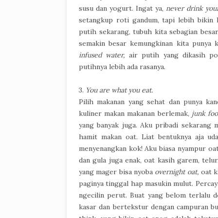
susu dan yogurt. Ingat ya,
never drink your
setangkup roti gandum, tapi lebih bikin
putih sekarang, tubuh kita sebagian besar
semakin besar kemungkinan kita punya ku
infused water,
air putih yang dikasih po
putihnya lebih ada rasanya.
3.
You are what you eat.
Pilih makanan yang sehat dan punya kand
kuliner makan makanan berlemak,
junk fo
yang banyak juga. Aku pribadi sekarang m
hamit makan oat. Liat bentuknya aja uda
menyenangkan kok! Aku biasa nyampur oat 
dan gula juga enak, oat kasih garem, telur
yang mager bisa nyoba
overnight oat,
oat k
paginya tinggal hap masukin mulut. Percay
ngecilin perut. Buat yang belom terlalu d
kasar dan bertekstur dengan campuran buah