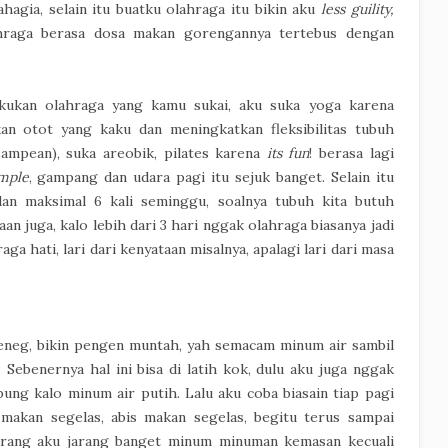
ahagia, selain itu buatku olahraga itu bikin aku
less guility,
hraga berasa dosa makan gorengannya tertebus dengan
akukan olahraga yang kamu sukai, aku suka yoga karena
n otot yang kaku dan meningkatkan fleksibilitas tubuh
sampean), suka areobik, pilates karena
its fun
! berasa lagi
mple
, gampang dan udara pagi itu sejuk banget. Selain itu
dan maksimal 6 kali seminggu, soalnya tubuh kita butuh
aan juga, kalo lebih dari 3 hari nggak olahraga biasanya jadi
ga hati, lari dari kenyataan misalnya, apalagi lari dari masa
 eneg, bikin pengen muntah, yah semacam minum air sambil
Sebenernya hal ini bisa di latih kok, dulu aku juga nggak
ung kalo minum air putih. Lalu aku coba biasain tiap pagi
 makan segelas, abis makan segelas, begitu terus sampai
karang aku jarang banget minum minuman kemasan kecuali