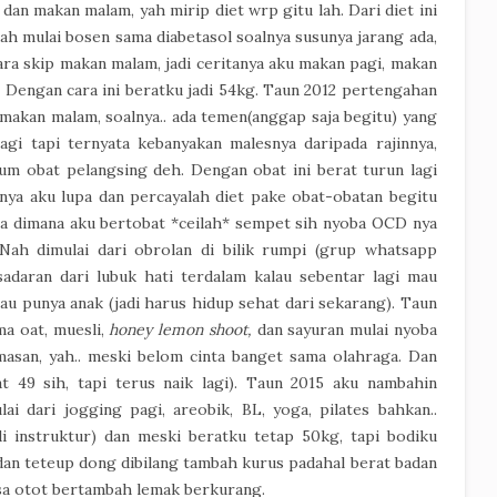
an makan malam, yah mirip diet wrp gitu lah. Dari diet ini
dah mulai bosen sama diabetasol soalnya susunya jarang ada,
cara skip makan malam, jadi ceritanya aku makan pagi, makan
 Dengan cara ini beratku jadi 54kg. Taun 2012 pertengahan
 makan malam, soalnya.. ada temen(anggap saja begitu) yang
agi tapi ternyata kebanyakan malesnya daripada rajinnya,
num obat pelangsing deh. Dengan obat ini berat turun lagi
lnya aku lupa dan percayalah diet pake obat-obatan begitu
sa dimana aku bertobat *ceilah* sempet sih nyoba OCD nya
. Nah dimulai dari obrolan di bilik rumpi (grup whatsapp
adaran dari lubuk hati terdalam kalau sebentar lagi mau
au punya anak (jadi harus hidup sehat dari sekarang). Taun
ma oat, muesli,
honey lemon shoot,
dan sayuran mulai nyoba
asan, yah.. meski belom cinta banget sama olahraga. Dan
t 49 sih, tapi terus naik lagi). Taun 2015 aku nambahin
ai dari jogging pagi, areobik, BL, yoga, pilates bahkan..
di instruktur) dan meski beratku tetap 50kg, tapi bodiku
 dan teteup dong dibilang tambah kurus padahal berat badan
sa otot bertambah lemak berkurang.