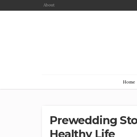
About
Home
Prewedding Stor
Healthy Life