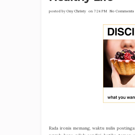
posted by
Ony Christy
on 7:24 PM
No Comments
Rada ironis memang, waktu nulis postingan