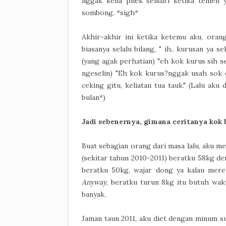
nggak kena pilek sendiri ketika temen 
sombong. *sigh*
Akhir-akhir ini ketika ketemu aku, oran
biasanya selalu bilang, " ih.. kurusan ya 
(yang agak perhatian) "eh kok kurus sih s
ngeselin) "Eh kok kurus?nggak usah sok 
ceking gitu, keliatan tua tauk." (Lalu aku
bulan*)
Jadi sebenernya, gimana ceritanya kok 
Buat sebagian orang dari masa lalu, aku m
(sekitar tahun 2010-2011) beratku 58kg de
beratku 50kg, wajar dong ya kalau merek
Anyway
, beratku turun 8kg itu butuh wakt
banyak.
Jaman taun 2011, aku diet dengan minum sus