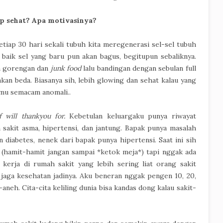
up sehat? Apa motivasinya?
etiap 30 hari sekali tubuh kita meregenerasi sel-sel tubuh
 baik sel yang baru pun akan bagus, begitupun sebaliknya.
an gorengan dan
junk food
lalu bandingan dengan sebulan full
kan beda. Biasanya sih, lebih glowing dan sehat kalau yang
amu semacam anomali..
 will thankyou for.
Kebetulan keluargaku punya riwayat
 sakit asma, hipertensi, dan jantung. Bapak punya masalah
n diabetes, nenek dari bapak punya hipertensi. Saat ini sih
 (hamit-hamit jangan sampai *ketok meja*) tapi nggak ada
 kerja di rumah sakit yang lebih sering liat orang sakit
 jaga kesehatan jadinya. Aku beneran nggak pengen 10, 20,
aneh. Cita-cita keliling dunia bisa kandas dong kalau sakit-