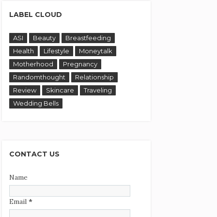
LABEL CLOUD
ASI
Beauty
Breastfeeding
Health
Lifestyle
Moneytalk
Motherhood
Pregnancy
Randomthought
Relationship
Review
Skincare
Traveling
Wedding Bells
CONTACT US
Name
Email
*