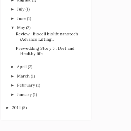
July
(1)
►
June
(1)
►
May
(2)
▼
Review : Biocell biolift nanotech
(Advance Lifting...
Prewedding Story 5 : Diet and
Healthy life
April
(2)
►
March
(1)
►
February
(1)
►
January
(1)
►
2014
(5)
►