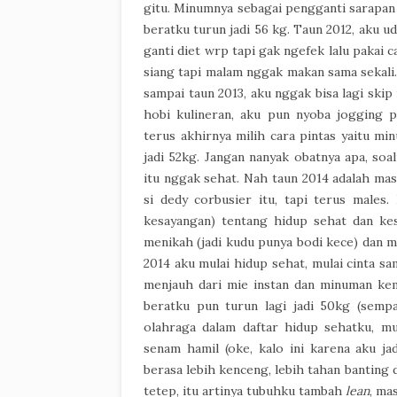
gitu. Minumnya sebagai pengganti sarapan d
beratku turun jadi 56 kg. Taun 2012, aku u
ganti diet wrp tapi gak ngefek lalu pakai 
siang tapi malam nggak makan sama sekali.
sampai taun 2013, aku nggak bisa lagi skip
hobi kulineran, aku pun nyoba jogging p
terus akhirnya milih cara pintas yaitu mi
jadi 52kg. Jangan nanyak obatnya apa, soa
itu nggak sehat. Nah taun 2014 adalah ma
si dedy corbusier itu, tapi terus males
kesayangan) tentang hidup sehat dan kes
menikah (jadi kudu punya bodi kece) dan m
2014 aku mulai hidup sehat, mulai cinta sa
menjauh dari mie instan dan minuman kem
beratku pun turun lagi jadi 50kg (sempa
olahraga dalam daftar hidup sehatku, mul
senam hamil (oke, kalo ini karena aku ja
berasa lebih kenceng, lebih tahan banting
tetep, itu artinya tubuhku tambah
lean
, ma