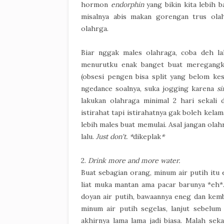
hormon
endorphin
yang bikin kita lebih b
misalnya abis makan gorengan trus ola
olahrga.
Biar nggak males olahraga, coba deh l
menurutku enak banget buat meregangka
(obsesi pengen bisa split yang belom ke
ngedance soalnya, suka jogging karena
si
lakukan olahraga minimal 2 hari sekali 
istirahat tapi istirahatnya gak boleh kelam
lebih males buat memulai. Asal jangan olahra
lalu.
Just don't. *
dikeplak
*
2.
Drink more and more water.
Buat sebagian orang, minum air putih itu
liat muka mantan ama pacar barunya *eh*. 
doyan air putih, bawaannya eneg dan kemb
minum air putih segelas, lanjut sebelum
akhirnya lama lama jadi biasa. Malah se