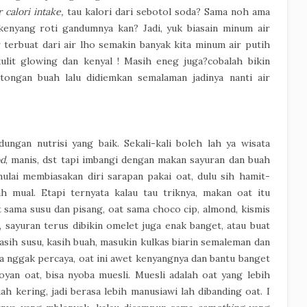
 calori intake,
tau kalori dari sebotol soda? Sama noh ama
 kenyang roti gandumnya kan? Jadi, yuk biasain minum air
 terbuat dari air lho semakin banyak kita minum air putih
lit glowing dan kenyal ! Masih eneg juga?cobalah bikin
tongan buah lalu didiemkan semalaman jadinya nanti air
ungan nutrisi yang baik. Sekali-kali boleh lah ya wisata
od
, manis, dst tapi imbangi dengan makan sayuran dan buah
ulai membiasakan diri sarapan pakai oat, dulu sih hamit-
h mual. Etapi ternyata kalau tau triknya, makan oat itu
sama susu dan pisang, oat sama choco cip, almond, kismis
, sayuran terus dibikin omelet juga enak banget, atau buat
asih susu, kasih buah, masukin kulkas biarin semaleman dan
a nggak percaya, oat ini awet kenyangnya dan bantu banget
oyan oat, bisa nyoba muesli. Muesli adalah oat yang lebih
 kering, jadi berasa lebih manusiawi lah dibanding oat. I