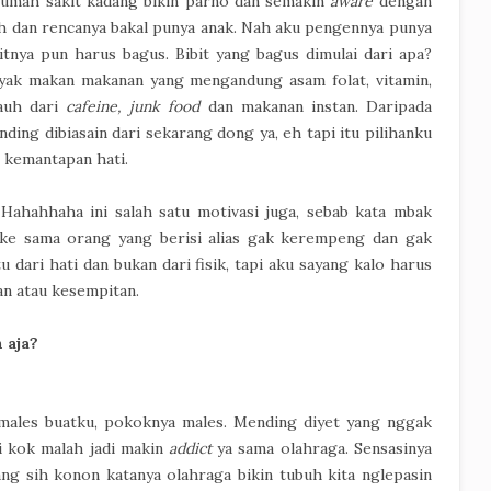
irumah sakit kadang bikin parno dan semakin
aware
dengan
ah dan rencanya bakal punya anak. Nah aku pengennya punya
itnya pun harus bagus. Bibit yang bagus dimulai dari apa?
nyak makan makanan yang mengandung asam folat, vitamin,
jauh dari
cafeine, junk food
dan makanan instan. Daripada
ding dibiasain dari sekarang dong ya, eh tapi itu pilihanku
g kemantapan hati.
Hahahhaha ini salah satu motivasi juga, sebab kata mbak
ake sama orang yang berisi alias gak kerempeng dan gak
u dari hati dan bukan dari fisik, tapi aku sayang kalo harus
n atau kesempitan.
 aja?
 males buatku, pokoknya males. Mending diyet yang nggak
ni kok malah jadi makin
addict
ya sama olahraga. Sensasinya
ang sih konon katanya olahraga bikin tubuh kita nglepasin