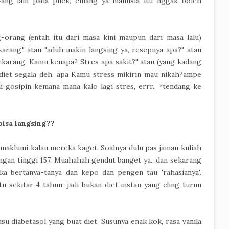
yang lain pada pilek, emang ya manusia itu nggak boleh
g-orang (entah itu dari masa kini maupun dari masa lalu)
sekarang." atau "aduh makin langsing ya, resepnya apa?" atau
ekarang, Kamu kenapa? Stres apa sakit?" atau (yang kadang
diet segala deh, apa Kamu stress mikirin mau nikah?ampe
 di gosipin kemana mana kalo lagi stres, errr.. *tendang ke
bisa langsing??
emaklumi kalau mereka kaget. Soalnya dulu pas jaman kuliah
ngan tinggi 157. Muahahah gendut banget ya.. dan sekarang
a bertanya-tanya dan kepo dan pengen tau 'rahasianya'.
u sekitar 4 tahun, jadi bukan diet instan yang cling turun
u diabetasol yang buat diet. Susunya enak kok, rasa vanila