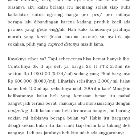
biasanya aku kalau belanja itu memang selalu siap buka
kalkulator untuk ngitung harga per pcs/ per milinya
berapa lalu dibandingan karena kadang produk kecil ada
promo, yang gede enggak. Nah kalo kondisinya jatuhnya
murah yang kecil (biasa karena promo) ya nyetok aja
sekalian, pilih yang
expired daten
ya masih lama.
Kayaknya ribet ya? Tapi sebenernya bisa hemat banyak lho.
Contohnya SK II aja deh ya, harga SK II FTE 230ml itu
sekitar Rp 1.480.000 (6.434/ml) sedang yang 75ml harganya
Rp 606.000 (8.080/ml). Lihatlah selisihnya 2.000/ml, kalau
kamu beli 100ml aja, selisihnya udah 200ribu kan? Mungkin
kelihatannya kalau beli yang kemasan besar itu mahal
banget jadi terasa berat, makanya aku mensiasatinya dengan
budgeting
. Jadi kalau mau beli direncana banget, ini barang
sekian ml habisnya berapa bulan ya? Habis itu harganya
dibagi sekian bulan itu dan nanti tiap bulan kita tabung deh
uangnya. Jadi pas jatahnya beli kita udah ada anggarannya.