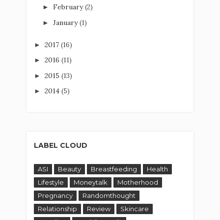
February
(2)
►
January
(1)
►
2017
(16)
►
2016
(11)
►
2015
(13)
►
2014
(5)
►
LABEL CLOUD
ASI
Beauty
Breastfeeding
Health
Lifestyle
Moneytalk
Motherhood
Pregnancy
Randomthought
Relationship
Review
Skincare