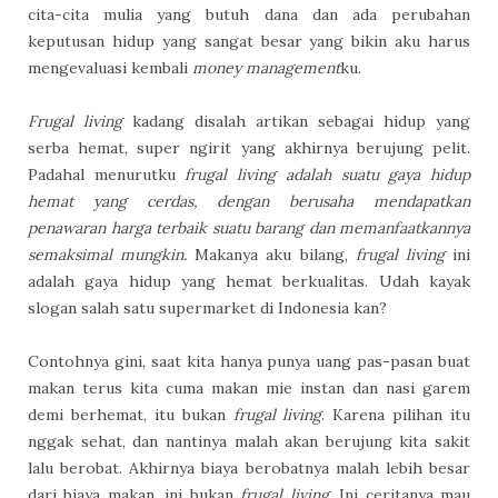
cita-cita mulia yang butuh dana dan ada perubahan
keputusan hidup yang sangat besar yang bikin aku harus
mengevaluasi kembali
money management
ku.
Frugal living
kadang disalah artikan sebagai hidup yang
serba hemat, super ngirit yang akhirnya berujung pelit.
Padahal menurutku
frugal living adalah suatu gaya hidup
hemat yang cerdas, dengan berusaha mendapatkan
penawaran harga terbaik suatu barang dan memanfaatkannya
semaksimal mungkin.
Makanya aku bilang,
frugal living
ini
adalah gaya hidup yang hemat berkualitas. Udah kayak
slogan salah satu supermarket di Indonesia kan?
Contohnya gini, saat kita hanya punya uang pas-pasan buat
makan terus kita cuma makan mie instan dan nasi garem
demi berhemat, itu bukan
frugal living
. Karena pilihan itu
nggak sehat, dan nantinya malah akan berujung kita sakit
lalu berobat. Akhirnya biaya berobatnya malah lebih besar
dari biaya makan, ini bukan
frugal living.
Ini ceritanya mau