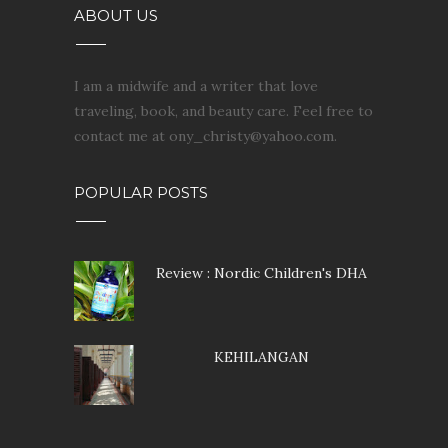
ABOUT US
I am a midwife and a writer that love
traveling, book, and beauty care. Feel free to
contact me at ony_christy@yahoo.com.
POPULAR POSTS
Review : Nordic Children's DHA
KEHILANGAN