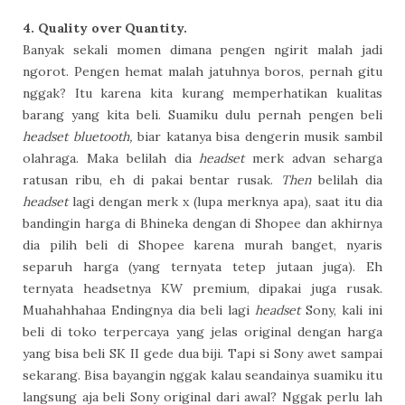
4. Quality over Quantity.
Banyak sekali momen dimana pengen ngirit malah jadi
ngorot. Pengen hemat malah jatuhnya boros, pernah gitu
nggak? Itu karena kita kurang memperhatikan kualitas
barang yang kita beli. Suamiku dulu pernah pengen beli
headset bluetooth,
biar katanya bisa dengerin musik sambil
olahraga. Maka belilah dia
headset
merk advan seharga
ratusan ribu, eh di pakai bentar rusak.
Then
belilah dia
headset
lagi dengan merk x (lupa merknya apa), saat itu dia
bandingin harga di Bhineka dengan di Shopee dan akhirnya
dia pilih beli di Shopee karena murah banget, nyaris
separuh harga (yang ternyata tetep jutaan juga). Eh
ternyata headsetnya KW premium, dipakai juga rusak.
Muahahhahaa Endingnya dia beli lagi
headset
Sony, kali ini
beli di toko terpercaya yang jelas original dengan harga
yang bisa beli SK II gede dua biji. Tapi si Sony awet sampai
sekarang. Bisa bayangin nggak kalau seandainya suamiku itu
langsung aja beli Sony original dari awal? Nggak perlu lah