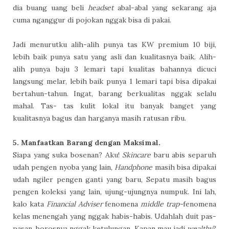
dia buang uang beli
headset
abal-abal yang sekarang aja
cuma nganggur di pojokan nggak bisa di pakai.
Jadi menurutku alih-alih punya tas KW premium 10 biji,
lebih baik punya satu yang asli dan kualitasnya baik. Alih-
alih punya baju 3 lemari tapi kualitas bahannya dicuci
langsung melar, lebih baik punya 1 lemari tapi bisa dipakai
bertahun-tahun. Ingat, barang berkualitas nggak selalu
mahal. Tas- tas kulit lokal itu banyak banget yang
kualitasnya bagus dan harganya masih ratusan ribu.
5. Manfaatkan Barang dengan Maksimal.
Siapa yang suka bosenan? Aku!
Skincare
baru abis separuh
udah pengen nyoba yang lain,
Handphone
masih bisa dipakai
udah ngiler pengen ganti yang baru, Sepatu masih bagus
pengen koleksi yang lain, ujung-ujungnya numpuk. Ini lah,
kalo kata
Financial Adviser
fenomena
middle trap-
fenomena
kelas menengah yang nggak habis-habis. Udahlah duit pas-
pasan, borosnya nggak ketulungan. Kapan mau jadi
wealthy
?